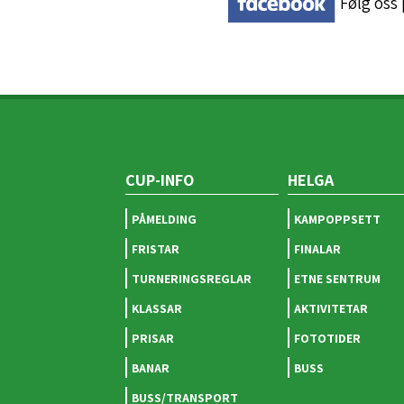
Følg oss
CUP-INFO
HELGA
PÅMELDING
KAMPOPPSETT
FRISTAR
FINALAR
TURNERINGSREGLAR
ETNE SENTRUM
KLASSAR
AKTIVITETAR
PRISAR
FOTOTIDER
BANAR
BUSS
BUSS/TRANSPORT