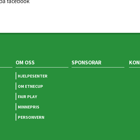
 på facebook
OM OSS
SPONSORAR
KON
HJELPESENTER
OM ETNECUP
FAIR PLAY
MINNEPRIS
PERSONVERN